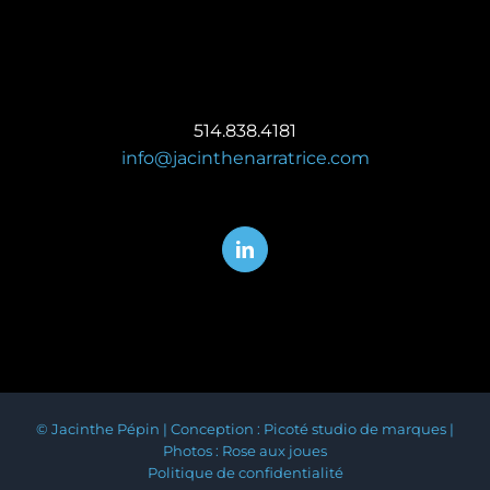
514.838.4181
info@jacinthenarratrice.com
©
Jacinthe Pépin | Conception :
Picoté studio de marques
|
Photos :
Rose aux joues
Politique de confidentialité